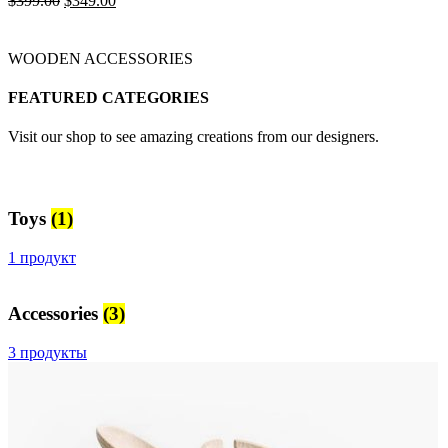
$
399.00
$
349.00
цена
цена:
составляла
$349.00.
$399.00.
WOODEN ACCESSORIES
FEATURED CATEGORIES
Visit our shop to see amazing creations from our designers.
Toys
(1)
1 продукт
Accessories
(3)
3 продукты