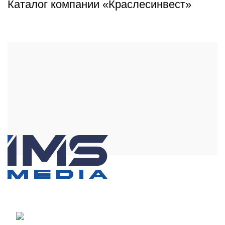
Каталог компании «Краслесинвест»
ims-melia
660135. г.Красноярск, Молокова 27, пом