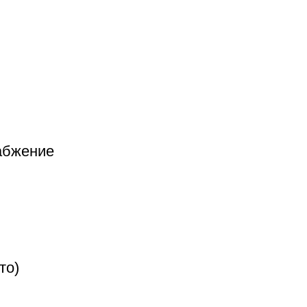
абжение
то)