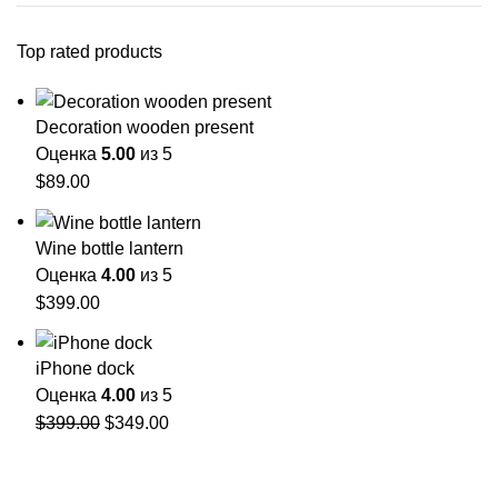
Top rated products
Decoration wooden present
Оценка
5.00
из 5
$
89.00
Wine bottle lantern
Оценка
4.00
из 5
$
399.00
iPhone dock
Оценка
4.00
из 5
Первоначальная
Текущая
$
399.00
$
349.00
цена
цена:
составляла
$349.00.