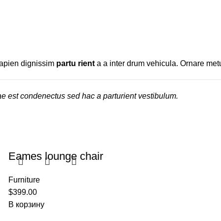
t sapien dignissim
partu rient
a a inter drum vehicula. Ornare metu
ae est condenectus sed hac a parturient vestibulum.
Eames lounge chair
Furniture
$
399.00
В корзину