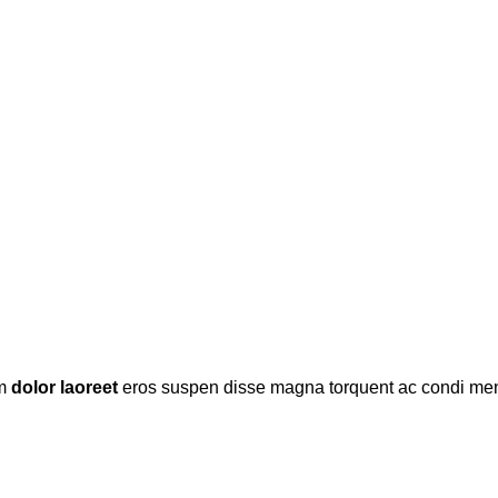
um
dolor laoreet
eros suspen disse magna torquent ac condi m