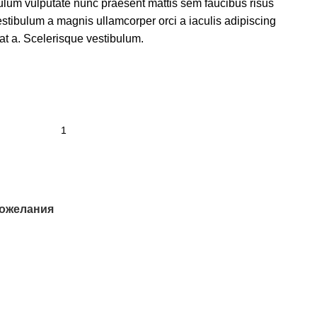
tibulum vulputate nunc praesent mattis sem faucibus risus
tibulum a magnis ullamcorper orci a iaculis adipiscing
at a. Scelerisque vestibulum.
пожелания