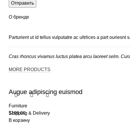
О бренде
Parturient ut id tellus vulputatre ac ultrlices a part ouriesn
Cras rhoncus vivamus luctus platea arcu laoreet selm. Cur
MORE PRODUCTS
Augue adipiscing euismod
Furniture
$
Shipping & Delivery
199.00
В корзину