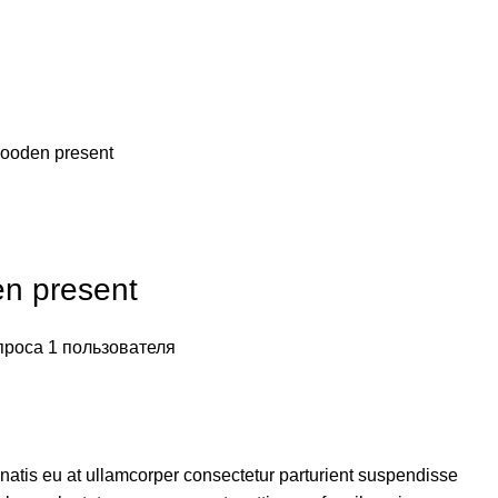
wooden present
n present
опроса
1
пользователя
natis eu at ullamcorper consectetur parturient suspendisse