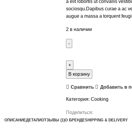
a elit lobortis ut convallis ves
sociosqu.Dapibus curae a ac ves
augue a massa a torquent feugi
2 в наличии
Количество
товара
Decoration
wooden
В корзину
present
Сравнить
Добавить в 
Категория:
Cooking
Поделиться:
ОПИСАНИЕ
ДЕТАЛИ
ОТЗЫВЫ (1)
О БРЕНДЕ
SHIPPING & DELIVERY