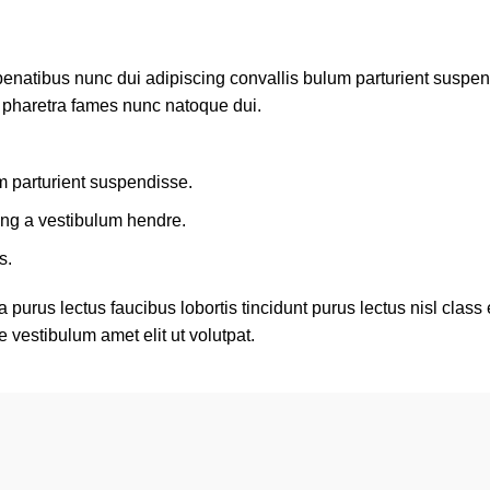
atibus nunc dui adipiscing convallis bulum parturient suspendis
t pharetra fames nunc natoque dui.
m parturient suspendisse.
ing a vestibulum hendre.
s.
 purus lectus faucibus lobortis tincidunt purus lectus nisl cla
 vestibulum amet elit ut volutpat.